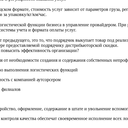
дском формате, стоимость услуг зависит от параметров груза, р
и за упаковку/кг/км/час.
логистической функции бизнеса в управление провайдером. При 
истемы учета и формата оплаты услуг.
 предыдущего, это то, что подрядчик выкупает товар под реализ
мере предоставляемой подрядчику дистрибьюторской скидки.
т повысить эффективность организации?
яя от необходимости создания и содержания собственных непро
ство выполнения логистических функций
ность с компанией аутсорсером
и филиалов
ройство, оформление, содержание в штате и увольнение вспомо
онтроля качества обеспечат своевременное исполнение всех лог