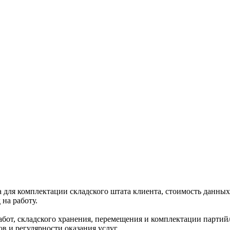
а для комплектации складского штата клиента, стоимость данных
 на работу.
бот, складского хранения, перемещения и комплектации партий/з
в и регулярности оказания услуг.